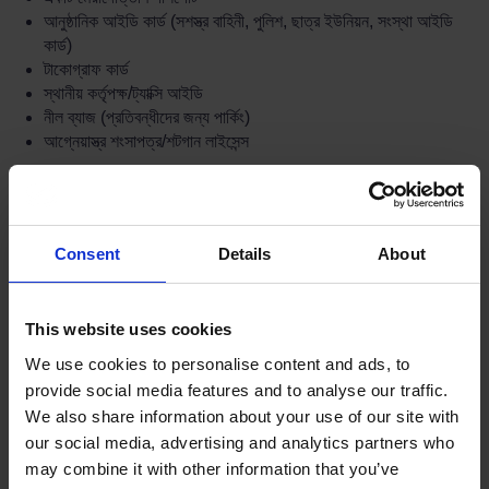
আনুষ্ঠানিক আইডি কার্ড (সশস্ত্র বাহিনী, পুলিশ, ছাত্র ইউনিয়ন, সংস্থা আইডি
কার্ড)
টাকোগ্রাফ কার্ড
স্থানীয় কর্তৃপক্ষ/ট্যাক্সি আইডি
নীল ব্যাজ (প্রতিবন্ধীদের জন্য পার্কিং)
আগ্নেয়াস্ত্র শংসাপত্র/শটগান লাইসেন্স
যে কোনও সনাক্তকরণে ফটো পরিচয় থাকে না (যেমন ইউটিলিটি বিল, জন্ম/বিবাহের
শংসাপত্র) গ্রহণ করা হবে না এবং ক্লায়েন্টকে পুলিশে ফেরত পাঠানো হবে।
রাস্তা উপাদানগুলির সাথে কোর্স:
Consent
Details
About
একটি ফোটোকার্ড ড্রাইভিং লাইসেন্স প্রয়োজনীয় হবে (বা অন্যান্য ফটো আইডি সহ
কাগজ লাইসেন্স – উপরের তালিকাটি দেখুন) যেখানে ক্লায়েন্টটি কোনও কোর্সে রাস্তার
This website uses cookies
উপাদানটিতে একটি অনার গ্রহণ করবে বলে আশা করা হচ্ছে।
We use cookies to personalise content and ads, to
যেখানে প্রশিক্ষকের লাইসেন্সের বৈধতা সম্পর্কে কোনও সন্দেহ বা উদ্বেগ রয়েছে,
provide social media features and to analyse our traffic.
সেখানে প্রশিক্ষক তাদের সরবরাহকারীর পক্ষে, সেই ব্যক্তিকে কোর্সটি চালিয়ে যাওয়ার
We also share information about your use of our site with
অনুমতি দেওয়ার অস্বীকার করার অধিকার সংরক্ষণ করবেন।
our social media, advertising and analytics partners who
may combine it with other information that you’ve