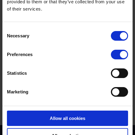
provided to them or that they’ve collected from your use
of their services.
আপনি কি FAQ বিভাগে আপনার প্রশ্নের উত্তর খুঁজে
অনুসন্ধানের জন্য পদ:
Consent
পেয়েছেন?
Necessary
Selection
যদি না হয়, তাহলে আমাদের সাথে যোগাযোগ করার কথা বিবেচনা করুন।
Preferences
এই উত্তরটি কি সহায়ক ছিল?
Statistics
হাঁ
না
Marketing
Allow all cookies