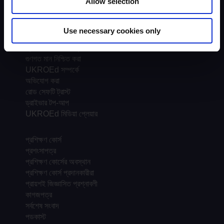
Allow selection
স্কিমের পটভূমি
প্রশিক্ষকদের প্রশিক্ষক
প্রশিক্ষক
Use necessary cookies only
মূল্যায়নকারী
প্রবণতা এবং পরিসংখ্যান
গুণগত মান নিশ্চিত করা
UKROEd সম্পর্কে
অভিযোগ করা
রোড সেফটি ট্রাস্ট
ড্রাইভার টপ-আপ
UKROEd মিডিয়া প্লেয়ার
প্রশিক্ষণ কোর্স
প্রশংসাপত্র
প্রশিক্ষণ কোর্সের অবস্থান
প্রশিক্ষণ কোর্স প্রদানকারীরা
প্রায়শই জিজ্ঞাসিত প্রশ্নাবলী
কাগজপত্র
সর্বশেষ সংবাদ
পডকাস্ট