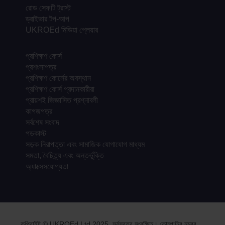
রোড সেফটি ট্রাস্ট
ড্রাইভার টপ-আপ
UKROEd মিডিয়া প্লেয়ার
প্রশিক্ষণ কোর্স
প্রশংসাপত্র
প্রশিক্ষণ কোর্সের অবস্থান
প্রশিক্ষণ কোর্স প্রদানকারীরা
প্রায়শই জিজ্ঞাসিত প্রশ্নাবলী
কাগজপত্র
সর্বশেষ সংবাদ
পডকাস্ট
সড়ক নিরাপত্তা এবং সামাজিক যোগাযোগ মাধ্যম
সমতা, বৈচিত্র্য এবং অন্তর্ভুক্তি
অ্যাক্সেসযোগ্যতা
কপিরাইট © UKROEd Ltd 2025, সর্বস্বত্ব সংরক্ষিত। কোম্পানির নম্বর