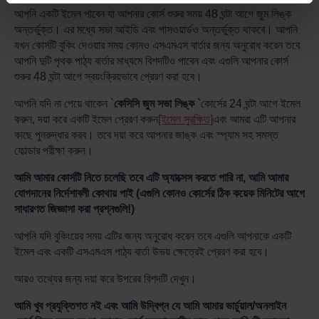
আপনি একটি ইমেল পাবেন যা আপনার কোর্স শুরুর সময় 48 ঘন্টা আগে জুম লিঙ্ক
অন্তর্ভুক্ত। এর মধ্যে সভা আইডি এবং পাসওয়ার্ডও অন্তর্ভুক্ত থাকবে। আপনি
যখন কোর্সটি বুকিং দেওয়ার সময় কোনও এসএমএস বার্তার জন্য অনুরোধ করেন তবে
আপনি দুটি পৃথক পাঠ্য বার্তার মাধ্যমে বিশদটিও পাবেন এবং এগুলি আপনার কোর্স
শুরুর 48 ঘন্টা আগে স্বয়ংক্রিয়ভাবে প্রেরণ করা হবে।
আপনি যদি না পেয়ে থাকেন `
কেসিসি জুম সভা লিঙ্ক `
কোর্সের 24 ঘন্টা আগে ইমেল
করুন, দয়া করে একটি ইমেল প্রেরণ করুন
[ইমেল সুরক্ষিত]
এবং আমরা এটি আপনার
কাছে পুনরুদ্ধার করব। তবে দয়া করে আপনার জাঙ্ক এবং স্প্যাম সহ সমস্ত
ফোল্ডার পরীক্ষা করুন।
আমি আমার কোর্সটি নিতে চলেছি তবে এটি অ্যাক্সেস করতে পারি না, আমি আমার
যোগদানের নির্দেশাবলী কোথায় পাই (এগুলি কোনও কোর্সের ঠিক কয়েক মিনিটের আগে
সাধারণত জিজ্ঞাসা করা প্রশ্নগুলি!)
আপনি যদি বুকিংয়ের সময় এটির জন্য অনুরোধ করেন তবে এগুলি আপনাকে একটি
ইমেল এবং একটি এসএমএস পাঠ্য বার্তা উভয় ক্ষেত্রেই প্রেরণ করা হবে।
আরও তথ্যের জন্য দয়া করে উপরের বিশদটি দেখুন।
আমি খুব প্রযুক্তিগত নই এবং আমি উদ্বিগ্ন যে আমি আমার ভার্চুয়াল/অনলাইন