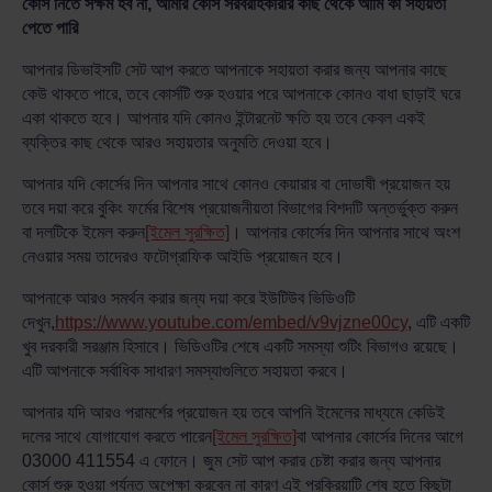
কোর্স নিতে সক্ষম হব না, আমার কোর্স সরবরাহকারীর কাছ থেকে আমি কী সহায়তা
পেতে পারি
আপনার ডিভাইসটি সেট আপ করতে আপনাকে সহায়তা করার জন্য আপনার কাছে
কেউ থাকতে পারে, তবে কোর্সটি শুরু হওয়ার পরে আপনাকে কোনও বাধা ছাড়াই ঘরে
একা থাকতে হবে। আপনার যদি কোনও ইন্টারনেট ক্ষতি হয় তবে কেবল একই
ব্যক্তির কাছ থেকে আরও সহায়তার অনুমতি দেওয়া হবে।
আপনার যদি কোর্সের দিন আপনার সাথে কোনও কেয়ারার বা দোভাষী প্রয়োজন হয়
তবে দয়া করে বুকিং ফর্মের বিশেষ প্রয়োজনীয়তা বিভাগের বিশদটি অন্তর্ভুক্ত করুন
বা দলটিকে ইমেল করুন
[ইমেল সুরক্ষিত]
। আপনার কোর্সের দিন আপনার সাথে অংশ
নেওয়ার সময় তাদেরও ফটোগ্রাফিক আইডি প্রয়োজন হবে।
আপনাকে আরও সমর্থন করার জন্য দয়া করে ইউটিউব ভিডিওটি
দেখুন,
https://www.youtube.com/embed/v9vjzne00cy
, এটি একটি
খুব দরকারী সরঞ্জাম হিসাবে। ভিডিওটির শেষে একটি সমস্যা শুটিং বিভাগও রয়েছে।
এটি আপনাকে সর্বাধিক সাধারণ সমস্যাগুলিতে সহায়তা করবে।
আপনার যদি আরও পরামর্শের প্রয়োজন হয় তবে আপনি ইমেলের মাধ্যমে কেডিই
দলের সাথে যোগাযোগ করতে পারেন
[ইমেল সুরক্ষিত]
বা আপনার কোর্সের দিনের আগে
03000 411554 এ ফোনে। জুম সেট আপ করার চেষ্টা করার জন্য আপনার
কোর্স শুরু হওয়া পর্যন্ত অপেক্ষা করবেন না কারণ এই প্রক্রিয়াটি শেষ হতে কিছুটা