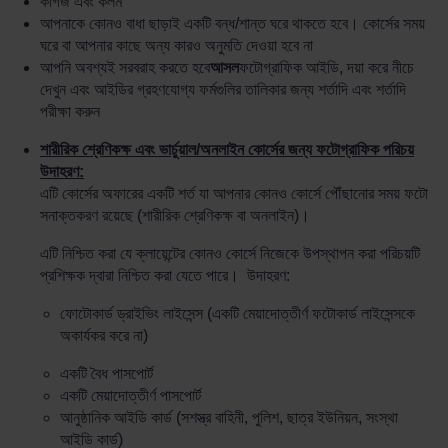
কাগজ এবং কলম
আপনাকে কোনও বাধা ছাড়াই একটি বন্ধ/শান্ত ঘরে থাকতে হবে। কোর্সের সময়
ঘরে বা আপনার কাছে অন্য কারও অনুমতি দেওয়া হবে না
আপনি অবশ্যই সরবরাহ করতে হবে
আসল
ফটোগ্রাফিক আইডি, দয়া করে নীচে
দেখুন এবং আইডির গ্রহণযোগ্য ফর্মগুলির তালিকার জন্য শর্তাদি এবং শর্তাদি
পরীক্ষা করুন
শারীরিক শ্রেণিকক্ষ এবং ভার্চুয়াল/অনলাইন কোর্সের জন্য ফটোগ্রাফিক পরিচয়
উদাহরণ:
এটি কোর্সের অফারের একটি শর্ত যা আপনার কোনও কোর্সে পৌঁছানোর সময় ফটো
সনাক্তকরণ রয়েছে (শারীরিক শ্রেণিকক্ষ বা অনলাইন)।
এটি নিশ্চিত করা যে ক্লায়েন্টের কোনও কোর্সে নিজেকে উপস্থাপন করা পরিচয়টি
প্রশিক্ষক দ্বারা নিশ্চিত করা যেতে পারে। উদাহরণ:
ফোটোকার্ড ড্রাইভিং লাইসেন্স (একটি মেয়াদোত্তীর্ণ ফটোকার্ড লাইসেন্সকে
অকার্যকর করে না)
একটি বৈধ পাসপোর্ট
একটি মেয়াদোত্তীর্ণ পাসপোর্ট
আনুষ্ঠানিক আইডি কার্ড (সশস্ত্র বাহিনী, পুলিশ, ছাত্র ইউনিয়ন, সংস্থা
আইডি কার্ড)