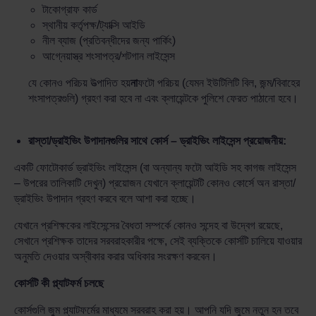
টাকোগ্রাফ কার্ড
স্থানীয় কর্তৃপক্ষ/ট্যাক্সি আইডি
নীল ব্যাজ (প্রতিবন্ধীদের জন্য পার্কিং)
আগ্নেয়াস্ত্র শংসাপত্র/শটগান লাইসেন্স
যে কোনও পরিচয় উত্পাদিত হয়
না
ফটো পরিচয় (যেমন ইউটিলিটি বিল, জন্ম/বিবাহের
শংসাপত্রগুলি) গ্রহণ করা হবে না এবং ক্লায়েন্টকে পুলিশে ফেরত পাঠানো হবে।
রাস্তা/ড্রাইভিং উপাদানগুলির সাথে কোর্স – ড্রাইভিং লাইসেন্স প্রয়োজনীয়:
একটি ফোটোকার্ড ড্রাইভিং লাইসেন্স (বা অন্যান্য ফটো আইডি সহ কাগজ লাইসেন্স
– উপরের তালিকাটি দেখুন) প্রয়োজন যেখানে ক্লায়েন্টটি কোনও কোর্সে অন রাস্তা/
ড্রাইভিং উপাদান গ্রহণ করবে বলে আশা করা হচ্ছে।
যেখানে প্রশিক্ষকের লাইসেন্সের বৈধতা সম্পর্কে কোনও সন্দেহ বা উদ্বেগ রয়েছে,
সেখানে প্রশিক্ষক তাদের সরবরাহকারীর পক্ষে, সেই ব্যক্তিকে কোর্সটি চালিয়ে যাওয়ার
অনুমতি দেওয়ার অস্বীকার করার অধিকার সংরক্ষণ করবেন।
কোর্সটি কী প্ল্যাটফর্ম চলছে
কোর্সগুলি জুম প্ল্যাটফর্মের মাধ্যমে সরবরাহ করা হয়। আপনি যদি জুমে নতুন হন তবে