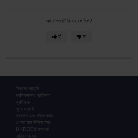
এই উত্তরটি কি সহায়ক ছিল?
হাঁ
না
স্কিমের পটভূমি
প্রশিক্ষকদের প্রশিক্ষক
প্রশিক্ষক
মূল্যায়নকারী
প্রবণতা এবং পরিসংখ্যান
গুণগত মান নিশ্চিত করা
UKROEd সম্পর্কে
অভিযোগ করা