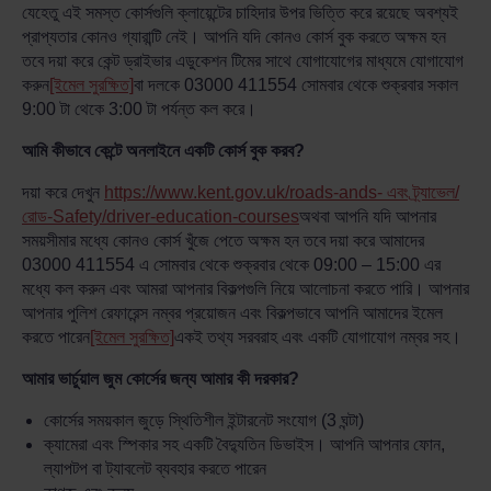
যেহেতু এই সমস্ত কোর্সগুলি ক্লায়েন্টের চাহিদার উপর ভিত্তি করে রয়েছে অবশ্যই
প্রাপ্যতার কোনও গ্যারান্টি নেই। আপনি যদি কোনও কোর্স বুক করতে অক্ষম হন
তবে দয়া করে কেন্ট ড্রাইভার এডুকেশন টিমের সাথে যোগাযোগের মাধ্যমে যোগাযোগ
করুন
[ইমেল সুরক্ষিত]
বা দলকে 03000 411554 সোমবার থেকে শুক্রবার সকাল
9:00 টা থেকে 3:00 টা পর্যন্ত কল করে।
আমি কীভাবে কেন্টে অনলাইনে একটি কোর্স বুক করব?
দয়া করে দেখুন
https://www.kent.gov.uk/roads-ands- এবং ট্র্যাভেল/
রোড-Safety/driver-education-courses
অথবা আপনি যদি আপনার
সময়সীমার মধ্যে কোনও কোর্স খুঁজে পেতে অক্ষম হন তবে দয়া করে আমাদের
03000 411554 এ সোমবার থেকে শুক্রবার থেকে 09:00 – 15:00 এর
মধ্যে কল করুন এবং আমরা আপনার বিকল্পগুলি নিয়ে আলোচনা করতে পারি। আপনার
আপনার পুলিশ রেফারেন্স নম্বর প্রয়োজন এবং বিকল্পভাবে আপনি আমাদের ইমেল
করতে পারেন
[ইমেল সুরক্ষিত]
একই তথ্য সরবরাহ এবং একটি যোগাযোগ নম্বর সহ।
আমার ভার্চুয়াল জুম কোর্সের জন্য আমার কী দরকার?
কোর্সের সময়কাল জুড়ে স্থিতিশীল ইন্টারনেট সংযোগ (3 ঘন্টা)
ক্যামেরা এবং স্পিকার সহ একটি বৈদ্যুতিন ডিভাইস। আপনি আপনার ফোন,
ল্যাপটপ বা ট্যাবলেট ব্যবহার করতে পারেন