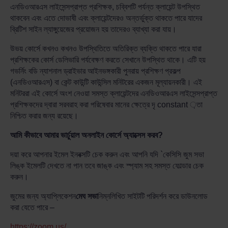
এনডিওআরএস লাইসেন্সপ্রাপ্ত প্রশিক্ষক, চব্বিশটি পর্যন্ত ক্লায়েন্ট উপস্থিত
থাকবেন এবং এতে দোভাষী এবং ক্লায়েন্টদেরও অন্তর্ভুক্ত থাকতে পারে যাদের
ব্রিটিশ সাইন ল্যাঙ্গুয়েজের প্রয়োজন হয় তাদেরও ব্যাখ্যা করা যায়।
উভয় কোর্সে কখনও কখনও উপস্থিতিতে অতিরিক্ত ব্যক্তি থাকতে পারে যারা
প্রশিক্ষকের কোর্স ডেলিভারি পর্যবেক্ষণ করতে সেখানে উপস্থিত থাকে। এটি হয়
গভর্নিং বডি ন্যাশনাল ড্রাইভার আইনভঙ্গকারী পুনরায় প্রশিক্ষণ প্রকল্প
(এনডিওআরএস) বা কেন্ট কাউন্টি কাউন্সিল মনিটরের একজন মূল্যায়নকারী। এই
মনিটররা এই কোর্সে অংশ নেওয়া সমস্ত ক্লায়েন্টদের এনডিওআরএস লাইসেন্সপ্রাপ্ত
প্রশিক্ষকদের দ্বারা সরবরাহ করা পরিষেবার মানের ক্ষেত্রে দৃ constant ়তা
নিশ্চিত করার জন্য রয়েছে।
আমি কীভাবে আমার ভার্চুয়াল অনলাইন কোর্সে অ্যাক্সেস করব?
দয়া করে আপনার ইমেল ইনবক্সটি চেক করুন এবং আপনি যদি `কেসিসি জুম সভা
লিঙ্ক ইমেলটি দেখতে না পান তবে জাঙ্ক এবং স্প্যাম সহ সমস্ত ফোল্ডার চেক
করুন।
জুমের জন্য অ্যাপ্লিকেশন
মেঘ সভা
নিম্নলিখিত সাইটটি পরিদর্শন করে ডাউনলোড
করা যেতে পারে –
https://zoom.us/