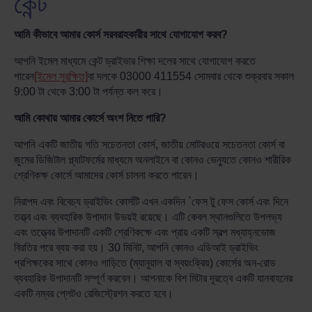
কেন্ট
আমি কীভাবে আমার কোর্স সরবরাহকারীর সাথে যোগাযোগ করব?
আপনি ইমেল মাধ্যমে কেন্ট ড্রাইভার শিক্ষা দলের সাথে যোগাযোগ করতে
পারেন
[ইমেল সুরক্ষিত]
বা দলকে 03000 411554 সোমবার থেকে শুক্রবার সকাল
9:00 টা থেকে 3:00 টা পর্যন্ত কল করে।
আমি কোথায় আমার কোর্সে অংশ নিতে পারি?
আপনি একটি জাতীয় গতি সচেতনতা কোর্স, জাতীয় মোটরওয়ে সচেতনতা কোর্স বা
জুমের ডিজিটাল প্ল্যাটফর্মের মাধ্যমে অনলাইনে বা কোনও ভেন্যুতে কোনও শারীরিক
শ্রেণিকক্ষ কোর্সে আমাদের কোর্স চালনা করতে পারেন।
নিরাপদ এবং বিবেচ্য ড্রাইভিং কোর্সটি এখন একদিন `ফেস টু ফেস কোর্স এবং দিনে
তত্ত্ব এবং ব্যবহারিক উপাদান উভয়ই রয়েছে। এটি কেবল স্থানগুলিতে উপলভ্য
এবং তত্ত্বের উপাদানটি একটি শ্রেণিকক্ষে এবং প্রায় একটি স্বল্প মধ্যাহ্নভোজ
বিরতির পরে ব্যয় করা হয়। 30 মিনিট, আপনি কোনও এডিআই ড্রাইভিং
প্রশিক্ষকের সাথে কোনও গাড়িতে (ম্যানুয়াল বা স্বয়ংক্রিয়) কোর্সের অন-রোড
ব্যবহারিক উপাদানটি সম্পূর্ণ করবেন। আপনাকে বিশ মিটার দূরত্বে একটি যানবাহনের
একটি নম্বর প্লেটও রেজিস্ট্রেশন করতে হবে।