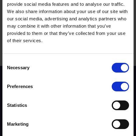
provide social media features and to analyse our traffic.
We also share information about your use of our site with
¿Fue útil esta respuesta?
our social media, advertising and analytics partners who
may combine it with other information that you’ve
Sí
No
provided to them or that they’ve collected from your use
of their services.
Términos para buscar:
Consent
Necessary
Selection
Entrenadores
Evaluadores
Preferences
Driver Top-Up
Multimedia
Convertirse en instructor de los cursos NDORS
Statistics
Tendencias y estadísticas
Garantía de calidad
Marketing
Acerca de UKROEd
The Road Safety Trust