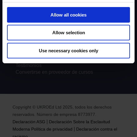
Ubicaciones del curso
Allow all cookies
FAQs
Documentos
Noticias
Allow selection
Pódcasts
Seguridad Vial y Redes Sociales
Use necessary cookies only
Igualdad, Diversidad e Inclusión
Accesibilidad
Testimonios
Convertirse en proveedor de cursos
Copyright © UKROEd Ltd 2025, todos los derechos
reservados. Número de empresa 8773977.
|
Declaración ASG
Declaración Sobre la Esclavitud
|
Moderna
Política de privacidad
Declaración contra el
racismo