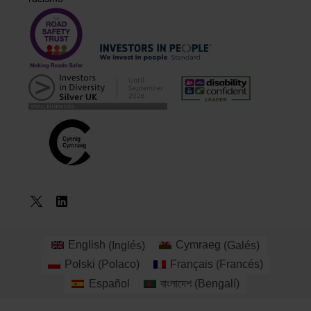
English
(
Inglés
)
Cymraeg
(
Galés
)
Reserva un
Polski
(
Polaco
)
Français
(
Francés
)
curso
Español
বাংলাদেশ
(
Bengalí
)