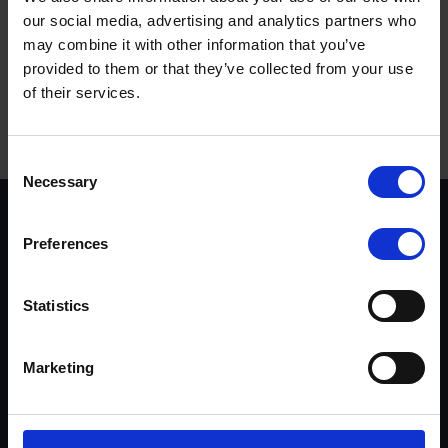
our social media, advertising and analytics partners who
may combine it with other information that you’ve
Tak
NIE
provided to them or that they’ve collected from your use
of their services.
Terminy do wyszukania:
Consent
Necessary
Selection
Instruktorzy
Trenerzy
Preferences
Rzeczoznawcy
Skargi
Statistics
Driver Top-Up
Multimedialne
Marketing
Kursy
Referencje
Lokalizacje szkoleń
Organizatorzy kursów