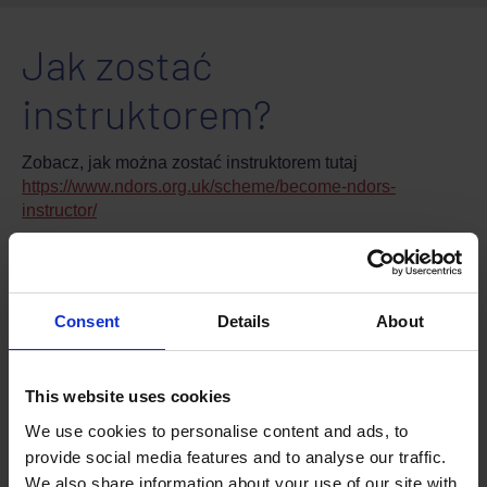
Jak zostać
instruktorem?
Zobacz, jak można zostać instruktorem tutaj
https://www.ndors.org.uk/scheme/become-ndors-
instructor/
Czy znalazłeś odpowiedź na swoje pytanie w
Consent
Details
About
sekcji „najczęściej zadawane pytania”?
Jeśli nie, rozważ kontakt z nami.
This website uses cookies
We use cookies to personalise content and ads, to
provide social media features and to analyse our traffic.
We also share information about your use of our site with
Czy ta odpowiedź była pomocna?