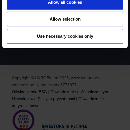
Allow all cookies
Najczęściej zadawane pytania
Dokumenty
Wiadomości
Allow selection
Podkasty
Bezpieczeństwo na drodze & media socjalne
Use necessary cookies only
Równość, różnorodność i integracja
Dostępność
Copyright © UKROEd Ltd 2025, wszelkie prawa
zastrzeżone. Numer firmy 8773977.
|
Oświadczenie ESG
Oświadczenie o Współczesnym
|
Niewolnictwie
Polityka prywatności
Oświadczenie
antyrasizmowe