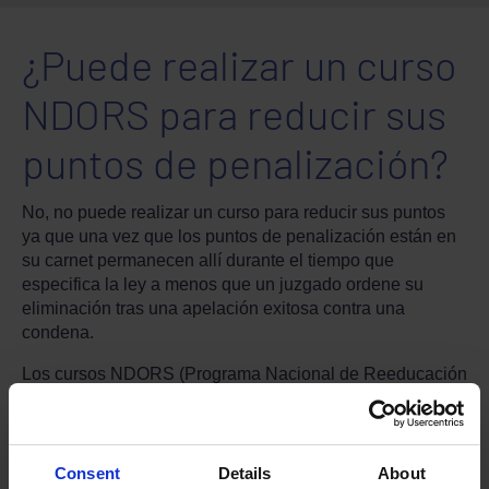
¿Puede realizar un curso
NDORS para reducir sus
puntos de penalización?
No, no puede realizar un curso para reducir sus puntos
ya que una vez que los puntos de penalización están en
su carnet permanecen allí durante el tiempo que
especifica la ley a menos que un juzgado ordene su
eliminación tras una apelación exitosa contra una
condena.
Los cursos NDORS (Programa Nacional de Reeducación
de Infractores de Tráfico) los ofrece la Policía como
alternativa a un procesamiento y/o una multa y puntos.
Consent
Details
About