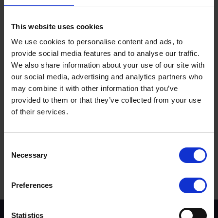
This website uses cookies
¿Encontró la respuesta a su pregunta en la
We use cookies to personalise content and ads, to
sección de preguntas frecuentes?
provide social media features and to analyse our traffic.
We also share information about your use of our site with
Si no, considere contactar con nosotros.
our social media, advertising and analytics partners who
may combine it with other information that you’ve
provided to them or that they’ve collected from your use
of their services.
¿Fue útil esta respuesta?
Sí
No
Términos para buscar:
Consent
Necessary
Selection
Preferences
Statistics