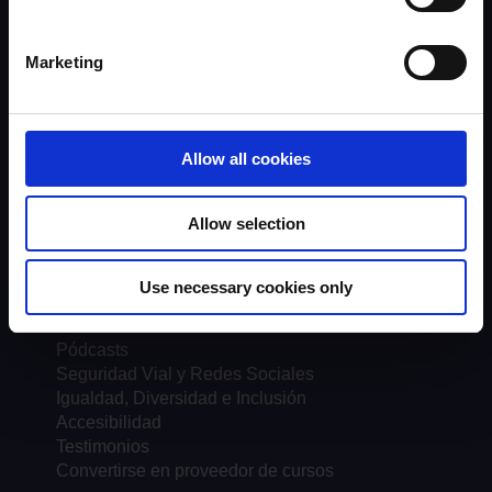
Entrenadores
Evaluadores
Driver Top-Up
Marketing
Multimedia
Convertirse en instructor de los cursos NDORS
Tendencias y estadísticas
Garantía de calidad
Allow all cookies
Acerca de UKROEd
The Road Safety Trust
Allow selection
Ubicaciones del curso
FAQs
Use necessary cookies only
Documentos
Noticias
Pódcasts
Seguridad Vial y Redes Sociales
Igualdad, Diversidad e Inclusión
Accesibilidad
Testimonios
Convertirse en proveedor de cursos