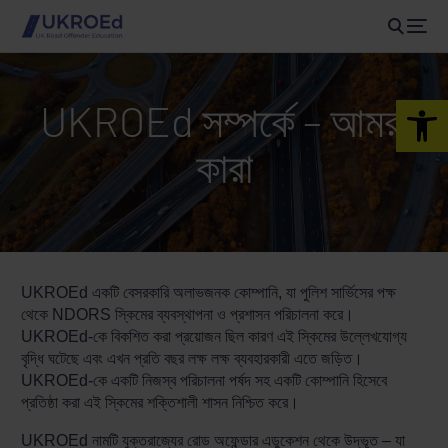
Open 
UKROEd সম্পর্কে – আমরা
কারা
UKROEd একটি বেসরকারি অলাভজনক কোম্পানি, যা পুলিশ সার্ভিসের পক্ষ
থেকে NDORS স্কিমের ব্যবস্থাপনা ও প্রশাসন পরিচালনা করে।
UKROEd-কে বিকশিত করা প্রয়োজন ছিল কারণ এই স্কিমের উল্লেখযোগ্য
বৃদ্ধি ঘটেছে এবং এখন প্রতি বছর লক্ষ লক্ষ ব্যবহারকারী এতে জড়িত।
UKROEd-কে একটি নিজস্ব পরিচালনা পর্ষদ সহ একটি কোম্পানি হিসেবে
প্রতিষ্ঠা করা এই স্কিমের শক্তিশালী শাসন নিশ্চিত করে।
UKROEd নামটি যুক্তরাজ্যের রোড অফেন্ডার এডুকেশন থেকে উদ্ভূত – যা