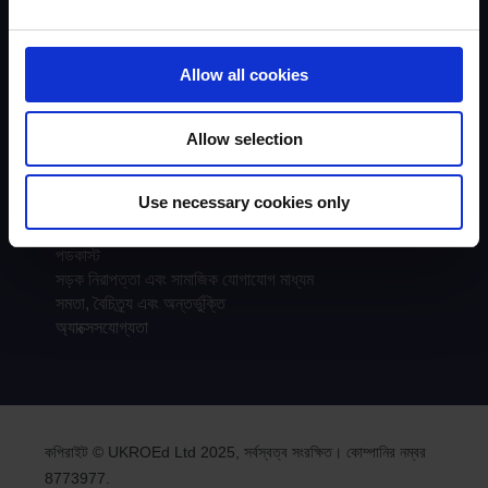
ড্রাইভার টপ-আপ
UKROEd মিডিয়া প্লেয়ার
Allow all cookies
প্রশিক্ষণ কোর্স
প্রশংসাপত্র
প্রশিক্ষণ কোর্সের অবস্থান
Allow selection
প্রশিক্ষণ কোর্স প্রদানকারীরা
প্রায়শই জিজ্ঞাসিত প্রশ্নাবলী
Use necessary cookies only
কাগজপত্র
সর্বশেষ সংবাদ
পডকাস্ট
সড়ক নিরাপত্তা এবং সামাজিক যোগাযোগ মাধ্যম
সমতা, বৈচিত্র্য এবং অন্তর্ভুক্তি
অ্যাক্সেসযোগ্যতা
কপিরাইট © UKROEd Ltd 2025, সর্বস্বত্ব সংরক্ষিত। কোম্পানির নম্বর
8773977.