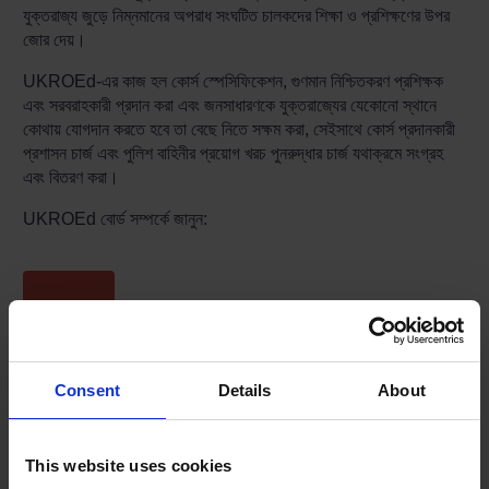
যুক্তরাজ্য জুড়ে নিম্নমানের অপরাধ সংঘটিত চালকদের শিক্ষা ও প্রশিক্ষণের উপর
জোর দেয়।
UKROEd-এর কাজ হল কোর্স স্পেসিফিকেশন, গুণমান নিশ্চিতকরণ প্রশিক্ষক
এবং সরবরাহকারী প্রদান করা এবং জনসাধারণকে যুক্তরাজ্যের যেকোনো স্থানে
কোথায় যোগদান করতে হবে তা বেছে নিতে সক্ষম করা, সেইসাথে কোর্স প্রদানকারী
প্রশাসন চার্জ এবং পুলিশ বাহিনীর প্রয়োগ খরচ পুনরুদ্ধার চার্জ যথাক্রমে সংগ্রহ
এবং বিতরণ করা।
UKROEd বোর্ড সম্পর্কে জানুন:
দল দেখুন
UKROEd সম্পর্কে সব জানুন:
Consent
Details
About
This website uses cookies
আমাদের ই-বুক পড়ুন