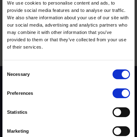
We use cookies to personalise content and ads, to
provide social media features and to analyse our traffic.
UKROEd এর দায়িত্ব সম্পর্কে জানুন:
We also share information about your use of our site with
our social media, advertising and analytics partners who
may combine it with other information that you’ve
UKROEd এর দায়িত্ব দেখুন
provided to them or that they’ve collected from your use
of their services.
অনুসন্ধানের জন্য পদ:
Consent
Necessary
Selection
স্কিমের পটভূমি
প্রশিক্ষকদের প্রশিক্ষক
প্রশিক্ষক
Preferences
মূল্যায়নকারী
প্রবণতা এবং পরিসংখ্যান
Statistics
গুণগত মান নিশ্চিত করা
UKROEd সম্পর্কে
অভিযোগ করা
Marketing
রোড সেফটি ট্রাস্ট