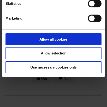
Pour demander une licence provisoire, veuillez envoyer
Statistics
un e-mail à
contact@ndors.co.uk
Marketing
Avez-vous trouvé la réponse à votre question
dans la section FAQ ?
Allow all cookies
Si ce n'est pas le cas, vous pouvez nous contacter.
Allow selection
Cette réponse vous a-t-elle été utile ?
Use necessary cookies only
Oui
Non