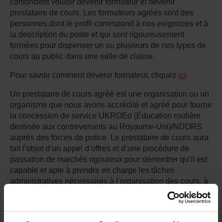
confondent vouloir devenir formateur et devenir
prestataire de cours. Les formateurs agréés sont des
personnes dont le profil correspond à nos exigences et à
la description du poste et qui sont rigoureusement
formées pour dispenser un ou plusieurs de nos types de
cours au public dans une salle de classe.
Pour savoir comment devenir formateur, cliquez
ici
Un prestataire de cours agréé est une organisation ou un
organisme que nous avons accrédité et agréé pour fournir
la concession de service UKROEd (Éducation routière
destinée aux contrevenants au Royaume-Uni)/NDORS
auprès des forces de police. Le prestataire de cours aura
fait l’objet d’un appel d’offres et d’une procédure de
passation de marchés rigoureux pour démontrer qu’il est
capable et apte à prendre en charge les tâches
administratives nécessaires à l’organisation des cours, à
trouver des formateurs et des lieux pour dispenser une
gamme de cours strictement réglementés à plusieurs
milliers de participants pendant la durée du contrat.