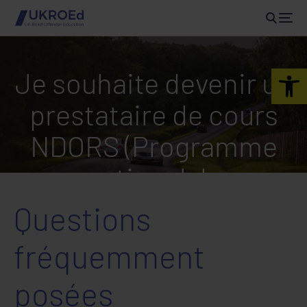
Open 
Je souhaite devenir un
prestataire de cours
NDORS (Programme
national de
rééducation des
Questions
conducteurs
fréquemment
contrevenants). Que
posées
dois-je faire ?