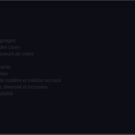
gnages
des cours
sseurs de cours
ents
lles
té routière et médias sociaux
, diversité et inclusion
ibilité