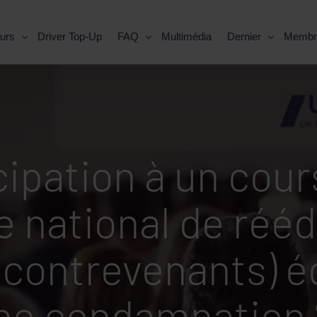
urs
Driver Top-Up
FAQ
Multimédia
Dernier
Membr
cipation à un co
 national de rééd
contrevenants) éq
ne condamnation