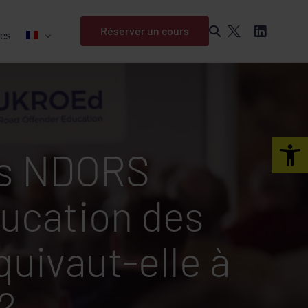
Réserver un cours
es
Open 
urs NDORS
ucation des
uivaut-elle à
 ?