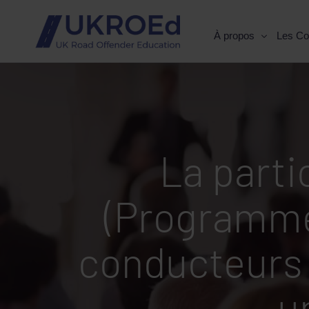
À propos
Les Co
La parti
(Programme
conducteurs 
u