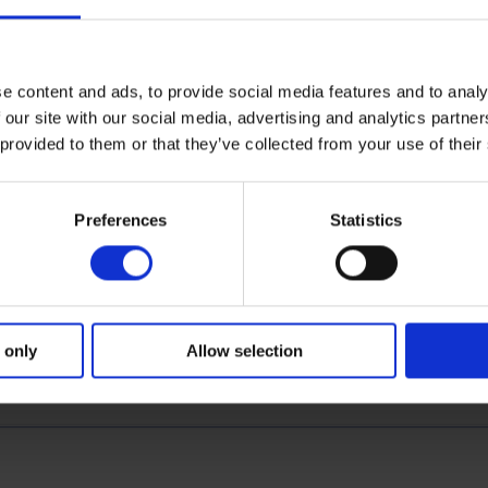
ative aux poursuites et ne constitue pas une
e content and ads, to provide social media features and to analy
 our site with our social media, advertising and analytics partn
 provided to them or that they’ve collected from your use of their
ion dans la section FAQ ?
r.
Preferences
Statistics
Cette réponse vous a-t-elle été utile ?
 only
Allow selection
Oui
Non