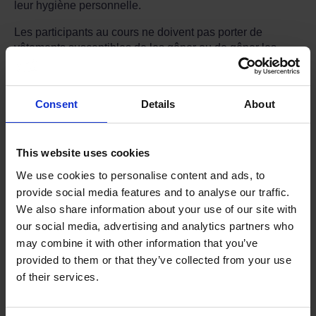
leur hygiène personnelle.
Les participants au cours ne doivent pas porter de
vêtements susceptibles de les gêner ou de gêner les
autres, et doivent être conscients des différences
culturelles en matière d’habillement et de présentation et
les respecter.
Consent
Details
About
NDORS se réserve le droit de refuser l’accès ou
d’expulser toute personne pour comportement
inapproprié, port de tenue vestimentaire inappropriée ou
This website uses cookies
mauvaise hygiène personnelle. En règle générale,
We use cookies to personalise content and ads, to
lorsque cette mesure est appliquée, le participant au
provide social media features and to analyse our traffic.
cours sera redirigé vers la police.
We also share information about your use of our site with
our social media, advertising and analytics partners who
may combine it with other information that you’ve
provided to them or that they’ve collected from your use
Avez-vous trouvé la réponse à votre question
of their services.
dans la section FAQ ?
Si ce n'est pas le cas, vous pouvez nous contacter.