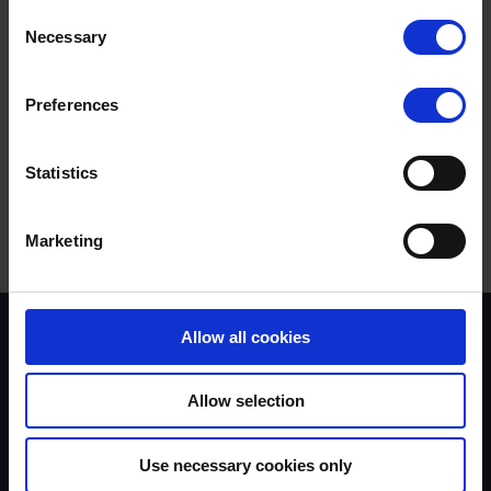
Termes à rechercher :
Consent
Necessary
Selection
Cette réponse vous a-t-elle été utile ?
Preferences
Oui
Non
Statistics
Marketing
Allow all cookies
Contexte du programme
Instructeurs
Formateurs
Allow selection
Évaluateurs
Tendances et statistiques
Assurance qualité
Use necessary cookies only
À propos de UKROEd