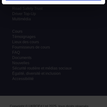
Plaintes
Road Safety Trust
Driver Top-Up
Multimédia
Cours
Témoignages
Lieux des cours
Fournisseurs de cours
FAQ
Documents
Nouvelles
Sécurité routière et médias sociaux
Égalité, diversité et inclusion
Accessibilité
Copyright © UKROEd Ltd 2025, tous droits réservés.