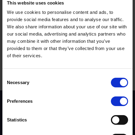
This website uses cookies
Si ce n'est pas le cas, vous pouvez nous contacter.
We use cookies to personalise content and ads, to
provide social media features and to analyse our traffic.
We also share information about your use of our site with
our social media, advertising and analytics partners who
Cette réponse vous a-t-elle été utile ?
may combine it with other information that you’ve
provided to them or that they’ve collected from your use
Oui
Non
of their services.
Termes à rechercher :
Consent
Necessary
Selection
Preferences
Contexte du programme
Instructeurs
Formateurs
Statistics
Évaluateurs
Tendances et statistiques