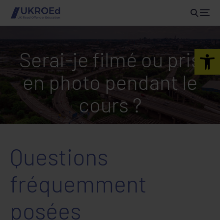
Open 
Serai-je filmé ou pris
en photo pendant le
cours ?
Questions
fréquemment
posées