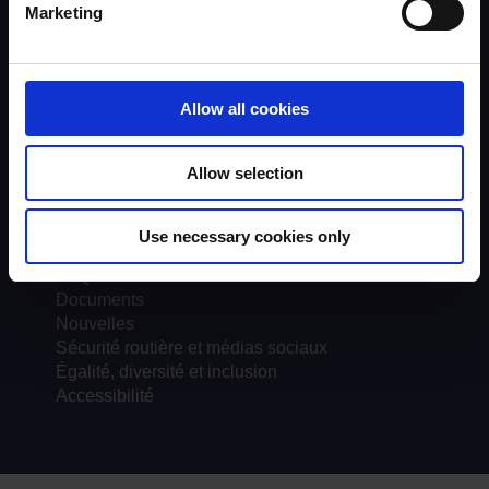
Assurance qualité
Marketing
À propos de UKROEd
Plaintes
Road Safety Trust
Driver Top-Up
Allow all cookies
Multimédia
Allow selection
Cours
Témoignages
Lieux des cours
Use necessary cookies only
Fournisseurs de cours
FAQ
Documents
Nouvelles
Sécurité routière et médias sociaux
Égalité, diversité et inclusion
Accessibilité