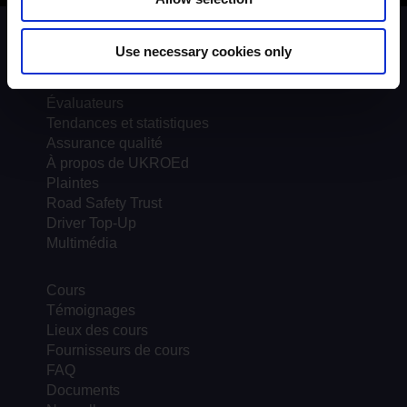
Contexte du programme
Use necessary cookies only
Instructeurs
Formateurs
Évaluateurs
Tendances et statistiques
Assurance qualité
À propos de UKROEd
Plaintes
Road Safety Trust
Driver Top-Up
Multimédia
Cours
Témoignages
Lieux des cours
Fournisseurs de cours
FAQ
Documents