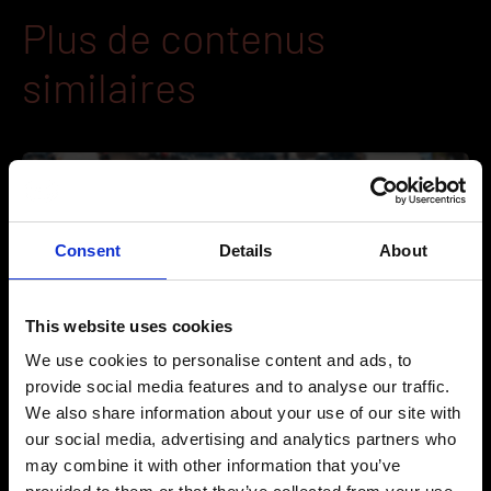
Plus de contenus
similaires
Consent
Details
About
This website uses cookies
We use cookies to personalise content and ads, to
provide social media features and to analyse our traffic.
We also share information about your use of our site with
Série de webinaires 2022-2023, Ep3/4 : Prendre soin des
our social media, advertising and analytics partners who
conducteurs au travail
may combine it with other information that you’ve