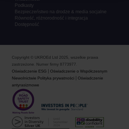
Podkasty
Bezpieczeństwo na drodze & media socjalne
Równość, różnorodność i integracja
Dostępność
Copyright © UKROEd Ltd 2025, wszelkie prawa
zastrzeżone. Numer firmy 8773977.
|
Oświadczenie ESG
Oświadczenie o Współczesnym
|
Niewolnictwie
Polityka prywatności
Oświadczenie
antyrasizmowe