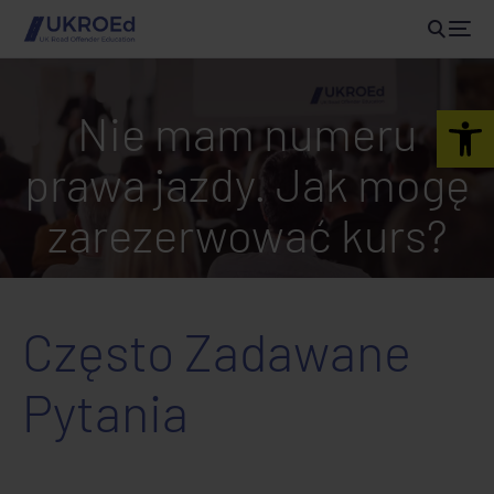
Open 
Nie mam numeru
prawa jazdy. Jak mogę
zarezerwować kurs?
Często Zadawane
Pytania