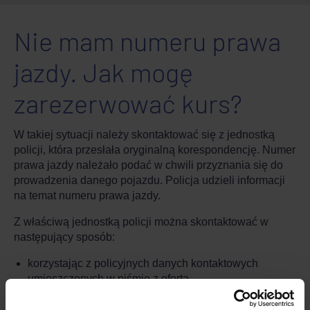
Nie mam numeru prawa
jazdy. Jak mogę
zarezerwować kurs?
W takiej sytuacji należy skontaktować się z jednostką
policji, która przesłała oryginalną korespondencję. Numer
prawa jazdy należało podać w chwili przyznania się do
prowadzenia danego pojazdu. Policja udzieli informacji
na temat numeru prawa jazdy.
Z właściwą jednostką policji można skontaktować w
następujący sposób:
korzystając z policyjnych danych kontaktowych
umieszczonych w piśmie z ofertą
kursu/korespondencji policyjnej;
za pośrednictwem witryny internetowej policji;