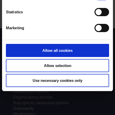
Statistics
Marketing
Instruktorzy
Trenerzy
Rzeczoznawcy
Allow all cookies
Skargi
Driver Top-Up
Allow selection
Multimedialne
Kursy
Use necessary cookies only
Referencje
Lokalizacje szkoleń
Organizatorzy kursów
Najczęściej zadawane pytania
Dokumenty
Wiadomości