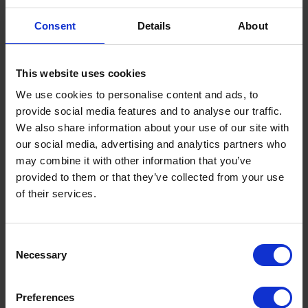
telefonując pod numer alarmowy „101” i prosząc o
Consent
Details
About
połączenie z wydziałem, który zajmuje się mandatami
karnymi.
Możesz również skontaktować się z
This website uses cookies
DVLA:
https://www.gov.uk/contact-the-dvla
We use cookies to personalise content and ads, to
provide social media features and to analyse our traffic.
We also share information about your use of our site with
our social media, advertising and analytics partners who
Czy znalazłeś odpowiedź na swoje pytanie w
may combine it with other information that you’ve
sekcji „najczęściej zadawane pytania”?
provided to them or that they’ve collected from your use
of their services.
Jeśli nie, rozważ kontakt z nami.
Terminy do wyszukania:
Consent
Necessary
Selection
Czy ta odpowiedź była pomocna?
Tak
NIE
Preferences