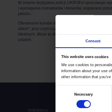
W imieniu brytyjskiej policji UKROEd opracowuje spe
i wymagania instruktorów i trenerów, wspierane prze
jakości.
Oferowanie kursów dla sił policyjnych zostało zorga
siłach”, przy czym każda policja decyduje o najleps
lokalnych. Może to obejmować pełne zamówienie euro
ustaleń.
Consent
This website uses cookies
We use cookies to personalis
Terminy do wyszukania:
information about your use of
other information that you’ve
Consent
Necessary
Selection
Instruktorzy
Kursy