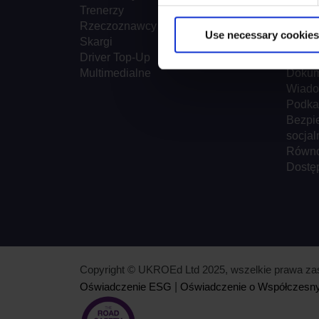
Trenerzy
Refer
Rzeczoznawcy
Lokali
Use necessary cookies
Skargi
Organ
Driver Top-Up
Najcz
Multimedialne
Dokum
Wiado
Podka
Bezpi
socjal
Równoś
Dostę
Copyright © UKROEd Ltd 2025, wszelkie prawa za
Oświadczenie ESG
|
Oświadczenie o Współczesny