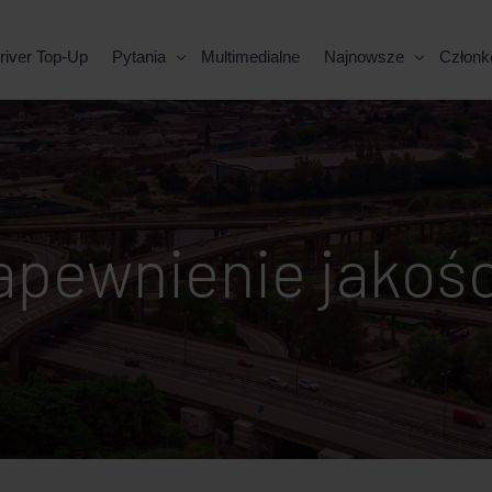
river Top-Up
Pytania
Multimedialne
Najnowsze
Członk
apewnienie jakoś