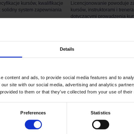
cyfikacje kursów, kwalifikacje
Licencjonowanie powoduje za
z solidny system zapewniania
kursów, instruktorami i tren
dotyczącymi prowadzenia kur
nizowane na zasadzie „siła po
Wszystkie kursy NDORS i zwią
zym sposobie pozyskania usług
Urzędzie ds. Własności Intele
pejskie lub lokalny protokół
Details
e content and ads, to provide social media features and to analy
 our site with our social media, advertising and analytics partn
 provided to them or that they’ve collected from your use of their
Preferences
Statistics