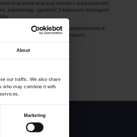
warcie prawnie wiążącej umowy z organizatorami
erami, zapewniając zgodność z krajowymi wymogami
sów.
zane z nimi materiały zostały zarejestrowane w
ktualnej i dlatego są chronione prawem.
About
se our traffic. We also share
ers who may combine it with
 services.
Marketing