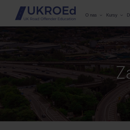
O nas
Kursy
D
Z