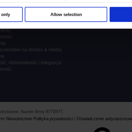
encje
zacje szkoleń
 only
Allow selection
izatorzy kursów
ęściej zadawane pytania
enty
mości
sty
eczeństwo na drodze & media
ne
ć, różnorodność i integracja
pność
strzeżone. Numer firmy 8773977.
m Niewolnictwie
Polityka prywatności
|
Oświadczenie antyrasizmo