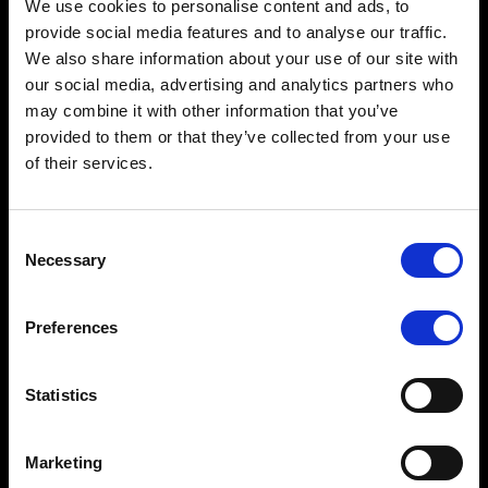
We use cookies to personalise content and ads, to
Podczas pierwszego seminarium internetowego z serii
provide social media features and to analyse our traffic.
2022-2023 James Luckhurst rozmawia z Simonem
We also share information about your use of our site with
Turnerem, Markiem Cartwrightem i Brynem Brookerem o
our social media, advertising and analytics partners who
informowaniu kierowców o […]
may combine it with other information that you’ve
12 LUTEGO 2023
provided to them or that they’ve collected from your use
of their services.
Terminy do wyszukania:
Consent
Necessary
Selection
Preferences
Statistics
Marketing