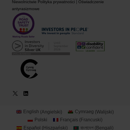
|
Niewolnictwie
Polityka prywatności
Oświadczenie
antyrasizmowe
English
(
Angielski
)
Cymraeg
(
Walijski
)
Rejestracja na
Polski
Français
(
Francuski
)
kurs
Español
(
Hiszpański
)
বাংলাদেশ
(
Bengali
)