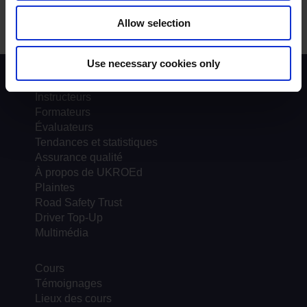
Allow selection
Use necessary cookies only
Contexte du programme
Instructeurs
Formateurs
Évaluateurs
Tendances et statistiques
Assurance qualité
À propos de UKROEd
Plaintes
Road Safety Trust
Driver Top-Up
Multimédia
Cours
Témoignages
Lieux des cours