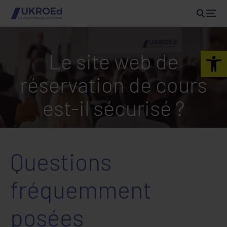
Open 
Le site web de
réservation de cours
est-il sécurisé ?
Questions
fréquemment
posées