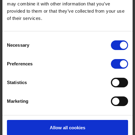
confidentialité.
may combine it with other information that you’ve
provided to them or that they’ve collected from your use
Vous pouvez voir qui a accédé à vos données via la
of their services.
fonction d’activité du compte lorsque vous vous
connectez à votre compte.
Termes à rechercher :
Consent
Necessary
Selection
Avez-vous trouvé la réponse à votre question
Preferences
dans la section FAQ ?
Si ce n'est pas le cas, vous pouvez nous contacter.
Statistics
Marketing
Cette réponse vous a-t-elle été utile ?
Oui
Non
Allow all cookies