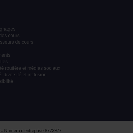
gnages
des cours
sseurs de cours
ents
lles
té routière et médias sociaux
, diversité et inclusion
ibilité
s. Numéro d’entreprise 8773977.