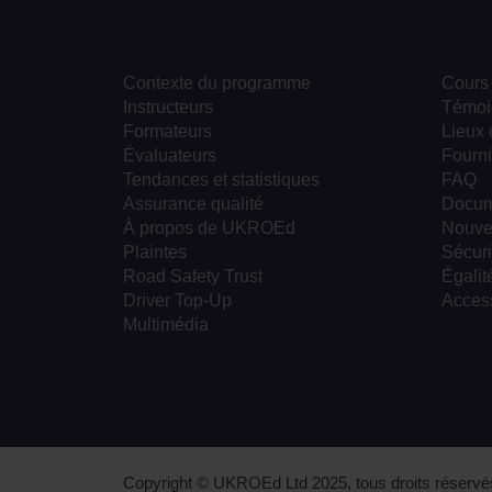
Contexte du programme
Cours
Instructeurs
Témoi
Formateurs
Lieux 
Évaluateurs
Fourni
Tendances et statistiques
FAQ
Assurance qualité
Docum
À propos de UKROEd
Nouve
Plaintes
Sécuri
Road Safety Trust
Égalité
Driver Top-Up
Access
Multimédia
Copyright © UKROEd Ltd 2025, tous droits réservé