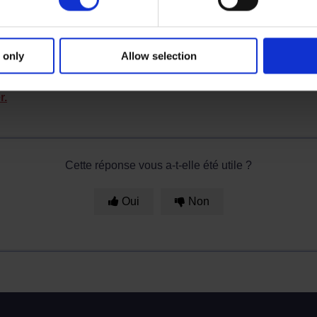
ire et nous examinerons la question pour vous.
 only
Allow selection
ion dans la section FAQ ?
r.
Cette réponse vous a-t-elle été utile ?
Oui
Non