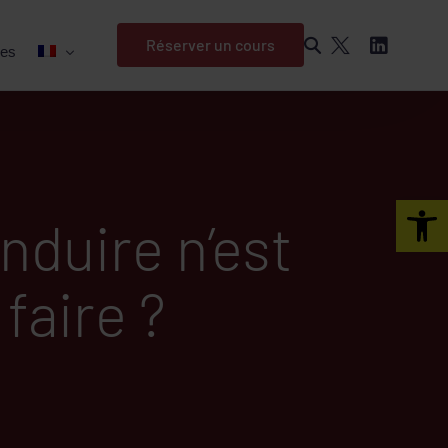
Réserver un cours
es
Open 
duire n’est
 faire ?