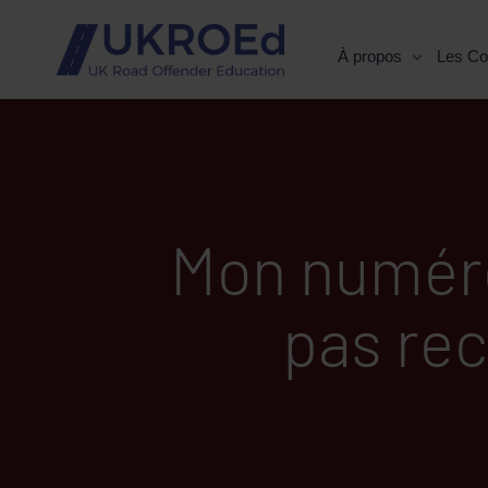
À propos
Les Co
Mon numéro
pas rec