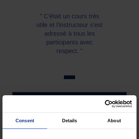
C’était un cours très
utile et l’instructeur s’est
adressé à tous les
participants avec
respect.
J’ai suivi le cours
Consent
Details
About
organisé à Brentwood.
Essex en janvier 2019