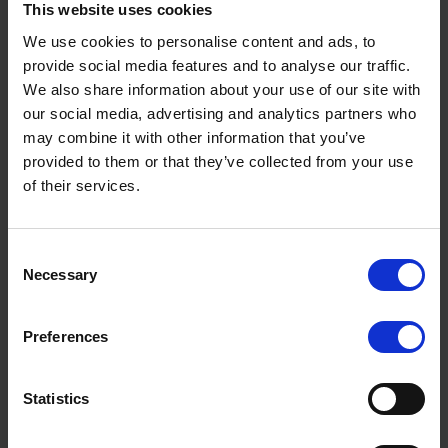
This website uses cookies
Je souhaite simplement
We use cookies to personalise content and ads, to
transmettre à votre
provide social media features and to analyse our traffic.
service un retour
We also share information about your use of our site with
d’information
honnête
.
our social media, advertising and analytics partners who
may combine it with other information that you’ve
À mon avis, les deux
provided to them or that they’ve collected from your use
intervenants sont de
of their services.
véritables maîtres en la
matière. Grâce à eux, ce
Termes à rechercher :
Consent
que j’envisageais comme
Necessary
Selection
un après-midi
terriblement ennuyeux et
Preferences
inutile est devenu l’un
des cours les plus
Statistics
enrichissants et les plus
amusants auxquels j’ai