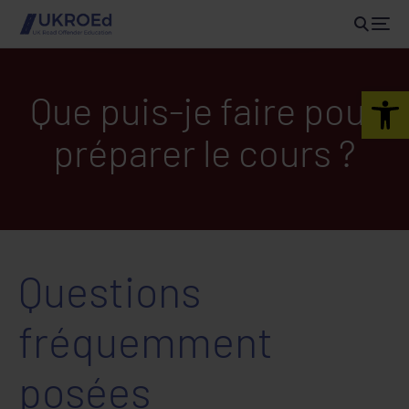
Open 
Que puis-je faire pour
préparer le cours ?
Questions
fréquemment
posées