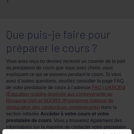
Que puis-je faire pour
préparer le cours ?
Vous avez reçu ou devriez recevoir un courrier de la part
du prestataire de cours que vous avez choisi, vous
expliquant ce qui se passera pendant le cours. Si vous
avez d’autres questions, veuillez consulter la page FAQ
de votre prestataire de cours à l’adresse
FAQ | UKROEd
(Éducation routière destinée aux contrevenants au
Royaume-Uni) et NDORS (Programme national de
rééducation des conducteurs contrevenants)
dans la
section intitulée
Accéder à votre cours et votre
prestataire de cours.
Vous y trouverez également des
informations sur la manière de contacter votre prestataire
de cours.