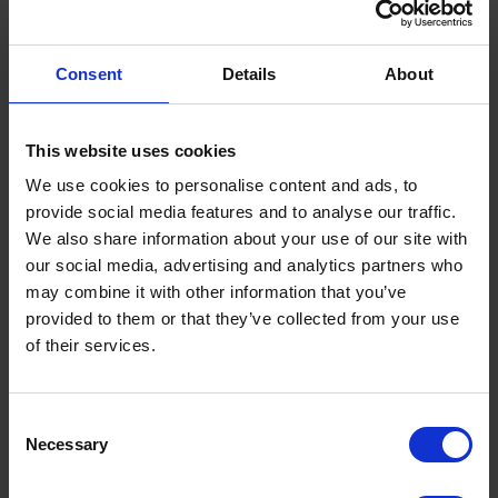
Ou suivez ce lien pour trouver votre prestataire de cours
et ses coordonnées :
Consent
Details
About
www.ukroed.org.uk/faqs/course-provider-contact-list-
november-2022/
This website uses cookies
We use cookies to personalise content and ads, to
provide social media features and to analyse our traffic.
Avez-vous trouvé la réponse à votre question
We also share information about your use of our site with
our social media, advertising and analytics partners who
dans la section FAQ ?
may combine it with other information that you’ve
Si ce n'est pas le cas, vous pouvez nous contacter.
provided to them or that they’ve collected from your use
of their services.
Cette réponse vous a-t-elle été utile ?
Termes à rechercher :
Consent
Necessary
Selection
Oui
Non