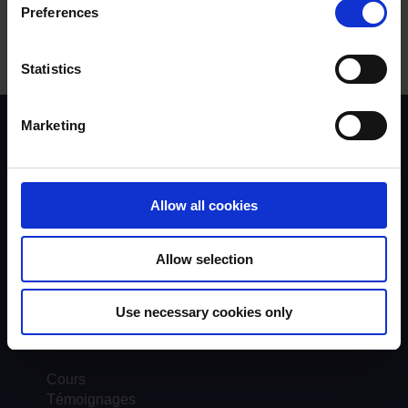
Preferences
Statistics
Marketing
Contexte du programme
Instructeurs
Formateurs
Évaluateurs
Allow all cookies
Tendances et statistiques
Assurance qualité
À propos de UKROEd
Allow selection
Plaintes
Road Safety Trust
Driver Top-Up
Use necessary cookies only
Multimédia
Cours
Témoignages