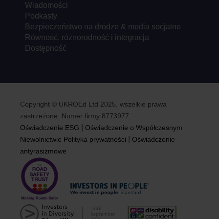
Wiadomości
Podkasty
Bezpieczeństwo na drodze & media socjalne
Równość, różnorodność i integracja
Dostępność
Copyright © UKROEd Ltd 2025, wszelkie prawa
zastrzeżone. Numer firmy 8773977.
|
Oświadczenie ESG
Oświadczenie o Współczesnym
|
Niewolnictwie
Polityka prywatności
Oświadczenie
antyrasizmowe