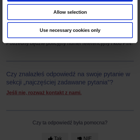
Jak mogę skontaktować się z DriveSafe?
Allow selection
Odwiedź stronę
www.drivesafe.org.uk
lub zadzwoń do
nas pod numer 0300 123 1518 (pracujemy od
Use necessary cookies only
poniedziałku do piątku w godzinach od 8:30 do 15:00).
Potrzebny będzie policyjny numer referencyjny i kod PIN.
Czy znalazłeś odpowiedź na swoje pytanie w
sekcji „najczęściej zadawane pytania”?
Jeśli nie, rozważ kontakt z nami.
Czy ta odpowiedź była pomocna?
Tak
NIE