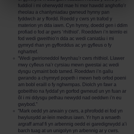
fuddiol i mi oherwydd mae hi mor hawdd anghofio’r
rheolau a chanlyniadau gwneud hynny pan
fyddwch ar y ffordd. Roedd y cwrs yn trafod y
materion yn dda iawn. Cyn hynny, doedd gen i ddim
profiad o fod ar gwrs ‘rhithiol’. Roeddwn i’n teimlo ei
fod wedi gweithio’n dda ac wedi caniatáu i mi
gymryd rhan yn gyfforddus ac yn gyfleus o fy
nghartref.
“Wedi gwirioneddol fwynhau’r cwrs rhithiol. Llawer
mwy cyfleus na’r cyrsiau mewn gwestai ac wedi
dysgu cymaint bob tamed. Roeddwn i’n gallu
gwrando a chymryd popeth i mewn heb orfod poeni
am bobl eraill o fy nghwmpas. Diolch yn fawr a
gobeithio na fyddaf yn gorfod gwneud un yn fuan ar
ôl i mi ddysgu pethau newydd nad oeddwn i’n eu
gwybod.”
“Mark oedd yn arwain y cwrs, a phrofodd ei fod yn
hwylusydd ar-lein medrus iawn. Yr hyn a wnaeth
argraff arnaf fi yn arbennig oedd ei garedigrwydd a’i
barch tuag at un unigolyn yn arbennig ar y cwrs.