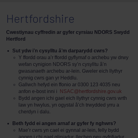
Hertfordshire
Cwestiynau cyffredin ar gyfer cyrsiau NDORS Swydd
Hertford
Sut ydw i’n cysylltu â’m darparydd cwrs?
Y ffordd orau a’r ffordd gyflymaf o archebu yw drwy
wefan cynigion NDORS sy’n cysylltu â’n
gwasanaeth archebu ar-lein. Gweler eich llythyr
cynnig cwrs gan yr Heddlu.
Gallwch hefyd ein ffonio ar 0300 123 4035 neu
anfon e-bost inni i
NSAC@hertfordshire.gov.uk
Bydd angen ichi gael eich llythyr cynnig cwrs wrth
law yn hwylus, yn ogystal â’ch trwydded yrru a
cherdyn i dalu.
Beth fydd ei angen arnaf ar gyfer fy nghwrs?
Mae’r cwrs yn cael ei gynnal ar-lein, felly bydd
angen i chi gael gliniadur, llechen neu gyfrifiadur