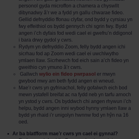
personol gyda microffon a chamera a chyswllt
dibynadwy â’r we a fydd yn gallu chwarae fideo.
Gellid defnyddio ffonau clyfar, ond bydd y cyrsiau yn
fwy effeithiol os bydd gennych chi sgrin fwy. Bydd
angen i’ch dyfais fod wedi cael ei gwefru’n ddigonol
i bara drwy gydol y cwrs.
Rydym yn defnyddio Zoom, felly bydd angen ichi
sicrhau fod ap Zoom wedi cael ei uwchlwytho
ymlaen llaw. Sicrhewch fod eich sain a’ch fideo yn
gweithio cyn ymuno â’r cwrs.
Gallwch
wylio ein fideo pwrpasol
er mwyn
gwybod mwy am beth fydd angen ei wneud.
Mae’r cwrs yn gyfrinachol, felly gofalwch eich bod
mewn ystafell breifat ac na fydd neb yn tarfu arnoch
yn ystod y cwrs. Os byddwch chi angen rhywun i’ch
helpu, bydd angen inni wybod hynny ymlaen llaw a
bydd yn rhaid i’r unigolyn hwnnw fod yn hŷn na 16
oed.
Ar ba blatfform mae’r cwrs yn cael ei gynnal?