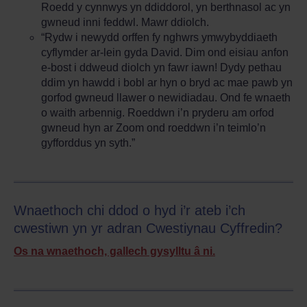
Roedd y cynnwys yn ddiddorol, yn berthnasol ac yn
gwneud inni feddwl. Mawr ddiolch.
“Rydw i newydd orffen fy nghwrs ymwybyddiaeth
cyflymder ar-lein gyda David. Dim ond eisiau anfon
e-bost i ddweud diolch yn fawr iawn! Dydy pethau
ddim yn hawdd i bobl ar hyn o bryd ac mae pawb yn
gorfod gwneud llawer o newidiadau. Ond fe wnaeth
o waith arbennig. Roeddwn i’n pryderu am orfod
gwneud hyn ar Zoom ond roeddwn i’n teimlo’n
gyfforddus yn syth.”
Wnaethoch chi ddod o hyd i’r ateb i’ch
cwestiwn yn yr adran Cwestiynau Cyffredin?
Os na wnaethoch, gallech gysylltu â ni.