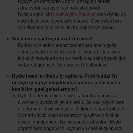
Rydym yn defnyddio Zoom, y rhaglen ar-lein
adnabyddus ar gyfer cynnal cyfarfodydd.
Bydd angen ichi
Lawrlwytho Zoom
ar eich dyfais os
nad ydych wedi gwneud yn barod. Gwnewch hyn
cyn diwrnod eich cwrs, fel bo popeth yn barod.
Sut ydw i’n cael mynediad i’m cwrs?
Byddwn yn anfon e-bost cadarnhau atoch gyda
dolen, a fydd yn mynd â chi i’r cyfarfod. Gofalwch
fod eich trwydded yrru a cherdyn adnabod gyda llun
yn barod gennych i’w dangos i’r hyfforddwr.
Rydw i wedi archebu fy nghwrs. Pryd fyddaf i’n
derbyn fy nghyfarwyddiadau ymuno a ble mae’n
bosibl imi gael gafael arnynt?
Dylech dderbyn eich e-bost cadarnhau ar yr un
diwrnod y byddwch yn archebu. Os nad ydych wedi
ei dderbyn, chwiliwch yn eich ffolder sbam/sothach.
Os nad ydych wedi ei dderbyn cysylltwch â ni er
mwyn inni drefnu ei fod yn cael ei ail-anfon. Bydd
popeth fydd angen ichi wybod yn cael ei gynnwys