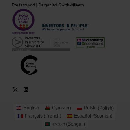
|
Preifatrwydd
Datganiad Gwrth-hiliaeth
English
Cymraeg
Polski
(
Polish
)
Archebu
Français
(
French
)
Español
(
Spanish
)
Cwrs
বাংলাদেশ
(
Bengali
)