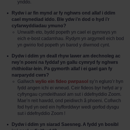
ynddo.
Rydw i ar fin mynd ar fy nghwrs ond allaf i ddim
cael mynediad iddo. Ble ydw i’n dod o hyd i’r
cyfarwyddiadau ymuno?
Unwaith eto, bydd popeth yn cael ei gynnwys yn
eich e-bost cadarnhau. Rydym yn argymell eich bod
yn gwirio fod popeth yn barod y diwrnod cynt.
Dydw i ddim yn deall rhyw lawer am dechnoleg ac
rwy’n poeni na fyddaf yn gallu cymryd fy nghwrs
rhithiol/ar-lein. Pa gymorth allaf i ei gael gan fy
narparydd cwrs?
Gallwch
wylio ein fideo pwrpasol
sy’n egluro’r hyn
fydd angen ichi ei wneud. Ceir fideos byr hefyd ar y
cyfryngau cymdeithasol am sut i ddefnyddio Zoom.
Mae’n reit hawdd, ond peidiwch â phoeni. Cofiwch
fod hyd yn oed ein hyfforddwyr wedi gorfod dysgu
sut i ddefnyddio Zoom !
Dydw i ddim yn siarad Saesneg. A fydd yn bosibl