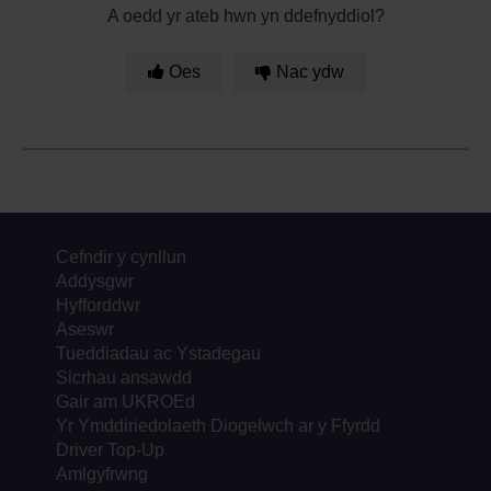
A oedd yr ateb hwn yn ddefnyddiol?
Oes
Nac ydw
Cefndir y cynllun
Addysgwr
Hyfforddwr
Aseswr
Tueddiadau ac Ystadegau
Sicrhau ansawdd
Gair am UKROEd
Yr Ymddiriedolaeth Diogelwch ar y Ffyrdd
Driver Top-Up
Amlgyfrwng