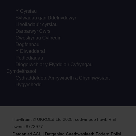
Y Cyrsiau
Sylwadau gan Ddefnyddwyr
Lleoliadau’r cyrsiau
Darparwyr Cwrs
Cwestiynau Cyffredin
Dogfennau
Y Diweddaraf
Podlediadau
Diogelwch ar y Ffyrdd a’r Cyfryngau
Cymdeithasol
Cydraddoldeb, Amrywiaeth a Chynhwysiant
Hygyrchedd
Hawlfraint © UKROEd Ltd 2025, cedwir pob hawl. Rhif
cwmni 8773977.
|
Datganiad ACL
Datganiad Caethwasiaeth Fodern
Polisi