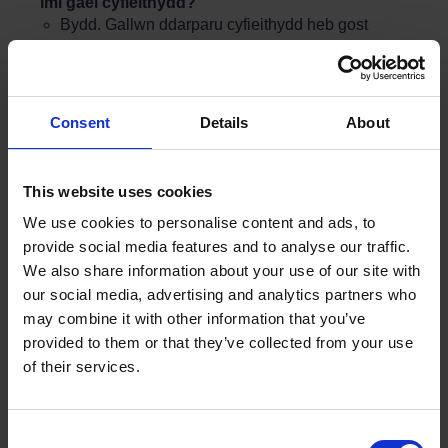
imi gael cyfieithydd?
Bydd. Gallwn ddarparu cyfieithydd heb gost
ychwanegol os byddwch yn rhoi gwybod inni pan
fyddwch yn archebu.
Os byddwch yn dymuno cael ffrind neu berthynas
i’ch helpu, rhaid iddynt fod yn gallu siarad Saesneg
Consent
Details
About
yn rhugl a bod yn hŷn na 16 oed. Gadewch inni
wybod ymlaen llaw, gan fod y cwrs yn gyfrinachol.
This website uses cookies
Pryd ydych chi’n cynnal eich cyrsiau?
Mae gennym gyrsiau ymwybyddiaeth cyflymder o
We use cookies to personalise content and ads, to
ddydd Llun i ddydd Sadwrn (ar wahân i wyliau
provide social media features and to analyse our traffic.
cyhoeddus) ar amrywiaeth o wahanol amseroedd –
We also share information about your use of our site with
yn y bore, yn y prynhawn neu gyda’r nos. Mae
our social media, advertising and analytics partners who
cyrsiau eraill yn cael eu cynnig yn llai aml, ond eto
may combine it with other information that you’ve
ceir amrywiaeth o amseroedd a dyddiau bron bob
provided to them or that they’ve collected from your use
wythnos.
of their services.
Dyma sylwadau rhai o’n cleientiaid am y cyrsiau ar-
lein:
Termau i chwilio amdanynt:
“Byddwn i’n hoffi rhoi rhywfaint o adborth am y cwrs
Consent