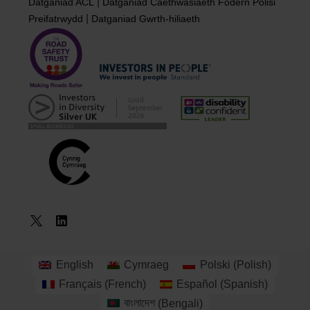
|
Datganiad ACL
Datganiad Caethwasiaeth Fodern
Polisi
|
Preifatrwydd
Datganiad Gwrth-hiliaeth
English
Cymraeg
Polski
(
Polish
)
Archebu
Français
(
French
)
Español
(
Spanish
)
Cwrs
বাংলাদেশ
(
Bengali
)