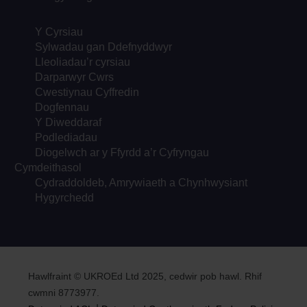
Y Cyrsiau
Sylwadau gan Ddefnyddwyr
Lleoliadau’r cyrsiau
Darparwyr Cwrs
Cwestiynau Cyffredin
Dogfennau
Y Diweddaraf
Podlediadau
Diogelwch ar y Ffyrdd a’r Cyfryngau
Cymdeithasol
Cydraddoldeb, Amrywiaeth a Chynhwysiant
Hygyrchedd
Hawlfraint © UKROEd Ltd 2025, cedwir pob hawl. Rhif
cwmni 8773977.