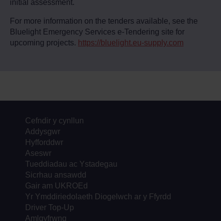
initial assessment.
For more information on the tenders available, see the
Bluelight Emergency Services e-Tendering site for
upcoming projects.
https://bluelight.eu-supply.com
Cefndir y cynllun
Addysgwr
Hyfforddwr
Aseswr
Tueddiadau ac Ystadegau
Sicrhau ansawdd
Gair am UKROEd
Yr Ymddiriedolaeth Diogelwch ar y Ffyrdd
Driver Top-Up
Amlgyfrwng