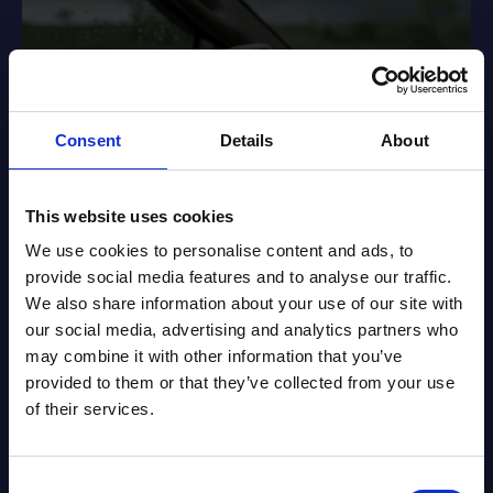
Consent
Details
About
This website uses cookies
NADIP
We use cookies to personalise content and ads, to
provide social media features and to analyse our traffic.
We also share information about your use of our site with
Current course providers have formed an association
our social media, advertising and analytics partners who
known as The National Association of Driver Intervention
may combine it with other information that you’ve
Providers (NADIP).
provided to them or that they’ve collected from your use
The aim of NADIP is to achieve best practice and
of their services.
effectiveness in the setting up and running of driver
intervention schemes for all categories of offences, as
directed by UKROEd.
Termau i chwilio amdanynt:
Consent