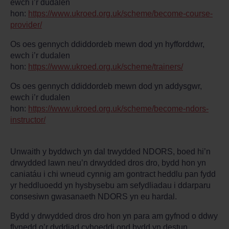
ewch i’r dudalen
hon:
https://www.ukroed.org.uk/scheme/become-course-
provider/
Os oes gennych ddiddordeb mewn dod yn hyfforddwr,
ewch i’r dudalen
hon:
https://www.ukroed.org.uk/scheme/trainers/
Os oes gennych ddiddordeb mewn dod yn addysgwr,
ewch i’r dudalen
hon:
https://www.ukroed.org.uk/scheme/become-ndors-
instructor/
Unwaith y byddwch yn dal trwydded NDORS, boed hi’n
drwydded lawn neu’n drwydded dros dro, bydd hon yn
caniatáu i chi wneud cynnig am gontract heddlu pan fydd
yr heddluoedd yn hysbysebu am sefydliadau i ddarparu
consesiwn gwasanaeth NDORS yn eu hardal.
Bydd y drwydded dros dro hon yn para am gyfnod o ddwy
flynedd o’r dyddiad cyhoeddi ond bydd yn destun