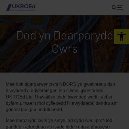
Open 
Dod yn Ddarparydd
Cwrs
Mae holl ddarparwyr cwrs NDORS yn gweithredu dan
drwydded a ddyfernir gan ein cwmni gweithredu
UKROEd Ltd. Unwaith y bydd trwydded wedi cael ei
dyfarnu, mae’n rhoi cyfleoedd i’r trwyddedai dendro am
gontractau gan heddluoedd.
Mae darparydd cwrs yn sefydliad sydd wedi profi fod
ganddo’r adnoddau a’r isadeiledd i drin a phrosesu