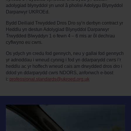
adolygiad blynyddol yn unol â pholisi Adolygu Blynyddol
Darparwyr UKROEd.
Bydd Deiliaid Trwydded Dros Dro sy’n derbyn contract yr
Heddlu yn destun Adolygiad Blynyddol Darparwyr
Trwydded Blwyddyn 1 o fewn 4 – 6 mis ar ôl dechrau
cyflwyno eu cwrs.
Os ydych yn credu fod gennych, neu y gallai fod gennych
yr adnoddau i wneud cynnig i fod yn ddarparydd cwrs i’r
heddlu ac yr hoffech wneud cais am drwydded dros dro i
ddod yn ddarparydd cwrs NDORS, anfonwch e-bost
i:
professional.standards@ukroed.org.uk