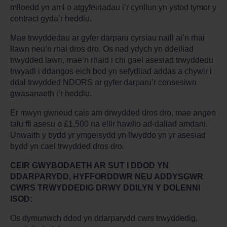
miloedd yn aml o atgyfeiriadau i’r cynllun yn ystod tymor y
contract gyda’r heddlu.
Mae trwyddedau ar gyfer darparu cyrsiau naill ai’n rhai
llawn neu’n rhai dros dro. Os nad ydych yn ddeiliad
trwydded lawn, mae’n rhaid i chi gael asesiad trwyddedu
trwyadl i ddangos eich bod yn sefydliad addas a chywir i
ddal trwydded NDORS ar gyfer darparu’r consesiwn
gwasanaeth i’r heddlu.
Er mwyn gwneud cais am drwydded dros dro, mae angen
talu ffi asesu o £1,500 na ellir hawlio ad-daliad amdani.
Unwaith y bydd yr ymgeisydd yn llwyddo yn yr asesiad
bydd yn cael trwydded dros dro.
CEIR GWYBODAETH AR SUT I DDOD YN
DDARPARYDD, HYFFORDDWR NEU ADDYSGWR
CWRS TRWYDDEDIG DRWY DDILYN Y DOLENNI
ISOD:
Os dymunwch ddod yn ddarparydd cwrs trwyddedig,